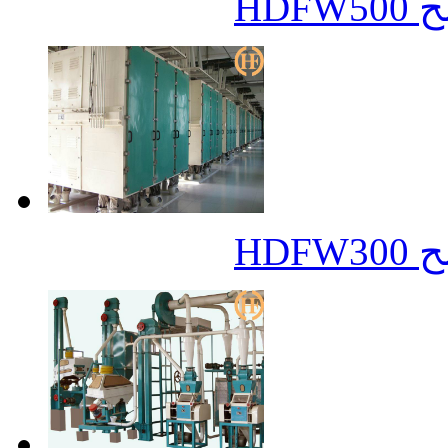
مح
مح