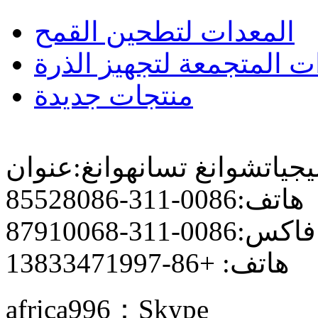
المعدات لتطحين القمح
ت المتجمعة لتجهيز الذرة
منتجات جديدة
جياتشوانغ تسانهوانغ:عنوان
هاتف:
0086-311-85528086
فاكس:
0086-311-87910068
هاتف:
+86-13833471997
africa996
：Skype