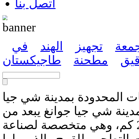
اتصل بنا
جمعة
تجهيز
الهند
في
يق
مطحنة
طاجيكستان
ات المحدودة بمدينة شي جيا
مدينة شي جيا جوانغ يبعد من
جنوب عاصمة بكين بـ280 كم، وهي متخصصة لصناعة
 التطحين للقمح والذر. ولها