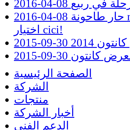
2016-04-08
حار طاحونة news_flour؟لا تتردد!إن جودة،
2016-04-08
اختيار cici!
ض كانتون
2015-09-30
عرض كانتون
2015-09-30
الصفحة الرئيسية
الشركة
منتجات
أخبار الشركة
الدعم الفني