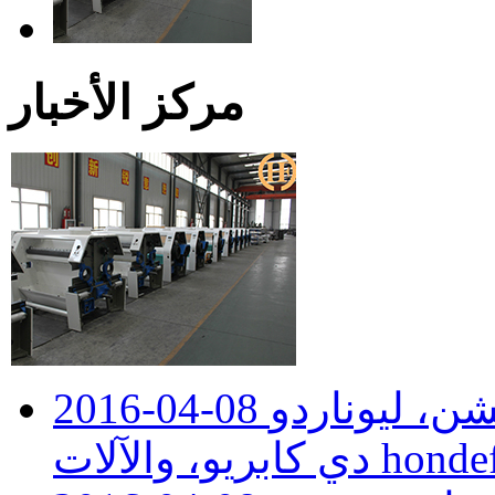
مركز الأخبار
شن، ليوناردو
2016-04-08
hondefa + 